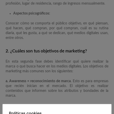
profesión, lugar de residencia, rango de ingresos mensualmente.
Aspectos psicográficos:
Conocer cómo se comporta el público objetivo, en qué piensan,
qué hacen, qué compran, por qué compran, cuál es su rutina
diaria, qué les gusta, a qué se dedican, qué medios digitales usan,
entre otros.
2. ¿Cuáles son tus objetivos de marketing?
En esta segunda fase debes identificar qué quiere realizar la
marca o qué busca hacer en los medios digitales. Los objetivos de
marketing más comunes son los siguientes:
a. Awareness = reconocimiento de marca
. Esto es para empresas
que recién inician en el mercado. El objetivo es realizar
contenidos que informen sobre los atributos y bondades de la
marca.
Ejemplo: Aumentar en un 30% el reconocimiento de marca en las
redes sociales de Facebook e Instagram, en un plazo de tres meses.
Políticas cookies