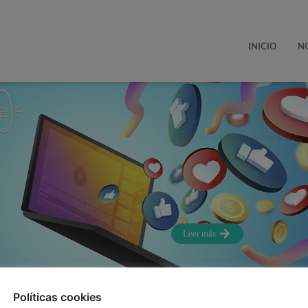
INICIO
N
¿Te quedaste sin ideas para t
29 de marzo de 2021
Jos
¿Te quedaste sin ideas para 
contenidos…
Leer más
Políticas cookies