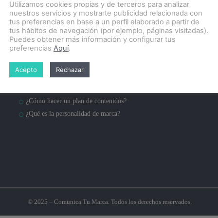
Utilizamos cookies propias y de terceros para analizar
nuestros servicios y mostrarte publicidad relacionada con
tus preferencias en base a un perfil elaborado a partir de
tus hábitos de navegación (por ejemplo, páginas visitadas).
Puedes obtener más información y configurar tus
preferencias
Aquí
.
Blog
Acepto
Rechazar
¿Qué es posicionamiento SEO?
¿Qué es posicionamiento SEM?
¿Cómo hacer un plan de contenidos?
¿Qué es la personalidad de marca?
© 2025 – Comunica Tu Marca. Todos los derechos reservados.