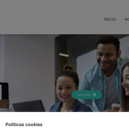
INICIO
N
Cómo Crear una Estrategia d
12 de febrero de 2025
Jo
En un mundo donde la digital
Leer más
Políticas cookies