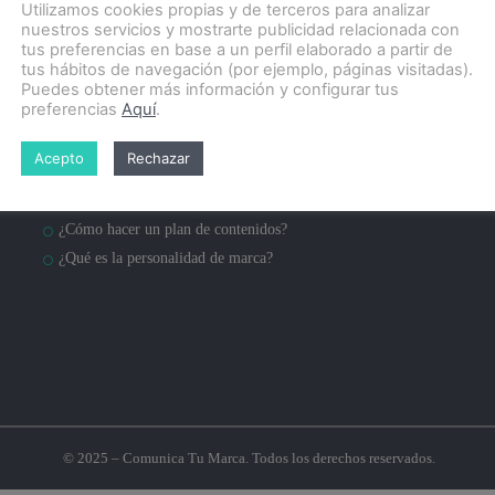
Utilizamos cookies propias y de terceros para analizar
nuestros servicios y mostrarte publicidad relacionada con
tus preferencias en base a un perfil elaborado a partir de
tus hábitos de navegación (por ejemplo, páginas visitadas).
Puedes obtener más información y configurar tus
preferencias
Aquí
.
Blog
Acepto
Rechazar
¿Qué es posicionamiento SEO?
¿Qué es posicionamiento SEM?
¿Cómo hacer un plan de contenidos?
¿Qué es la personalidad de marca?
© 2025 – Comunica Tu Marca. Todos los derechos reservados.